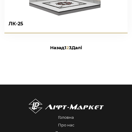
ЛК-25
Пагінація
записів
Назад
1
2
3
Далі
Головна
Про нас